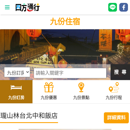
九份住宿
四
方
通
行
訂
房
搜 尋
台
灣
訂
九份訂房
九份優惠
九份景點
九份行程
房
瓏山林台北中和飯店
詳細資料
直接跟飯店訂房
HOT