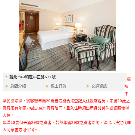
特
色
民
宿
全
球
租
車
⫯
新北市中和區中正路631號
根
⋟
房間介紹
⋟
線上訂房
⋟
交通資訊
據
網
中
紅
華民國法律，賓客需年滿20歲者方能合法登記入住飯店客房。未滿20歲之
帶
賓客須有年滿20歲之成年賓客陪同，且入住時須出示身分證件或護照使得
你
入住。
玩
年滿18歲但未滿20歲之賓客，若無年滿20歲之賓客陪同，須出示法定代理
人同意書方可住宿。